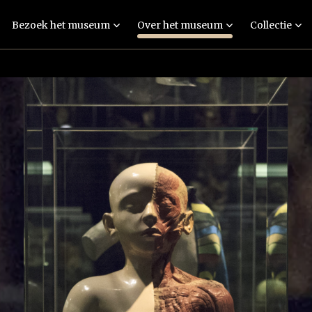
Bezoek het museum
Over het museum
Collectie
Tentoonstelling:
Personen
Collecties
Verbeeld je
Technieken
Betekenisvolle
Rondleidingen
museumstukken
Menselijke resten
Evenementen
Objecten en verha
FAQ
Onderwijs & educatie
Actueel
Praktische
informatie
Colofon en
disclaimer
Contact
Vacatures