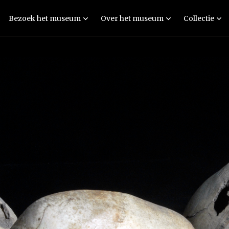
Bezoek het museum
Over het museum
Collectie
Tentoonstelling:
Personen
Collecties
Verbeeld je
Technieken
Betekenisvolle
Rondleidingen
museumstukken
Menselijke resten
Evenementen
Objecten en verha
FAQ
Onderwijs & educatie
Actueel
Praktische
informatie
Colofon en
disclaimer
Contact
Vacatures