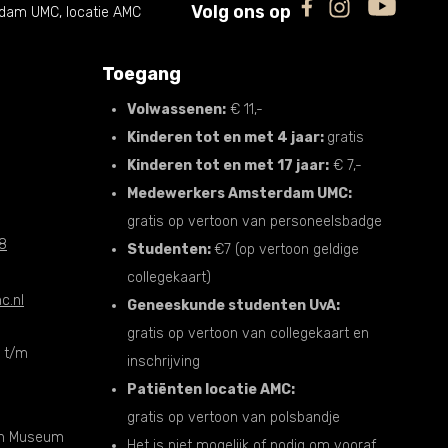
Volg ons op
am UMC, locatie AMC
Toegang
Volwassenen:
€ 11,-
Kinderen tot en met 4 jaar:
gratis
Kinderen tot en met 17 jaar:
€ 7,-
Medewerkers Amsterdam UMC:
gratis op vertoon van personeelsbadge
28
Studenten:
€7 (op vertoon geldige
collegekaart)
c.nl
Geneeskunde studenten UvA:
gratis op vertoon van collegekaart en
g t/m
inschrijving
Patiënten locatie AMC:
gratis op vertoon van polsbandje
an Museum
Het is niet mogelijk of nodig om vooraf